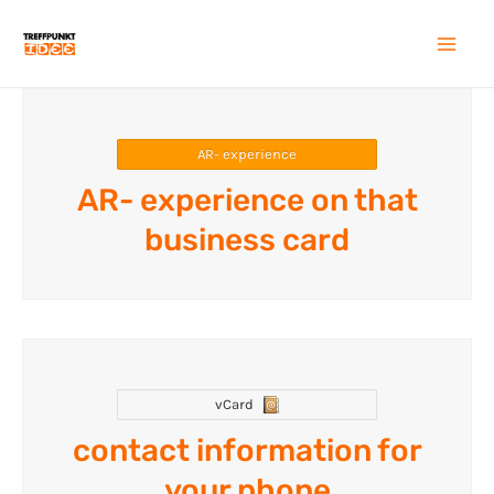
Zum
Inhalt
Mai
springen
Men
AR- experience
AR- experience on that
business card
vCard
contact information for
your phone