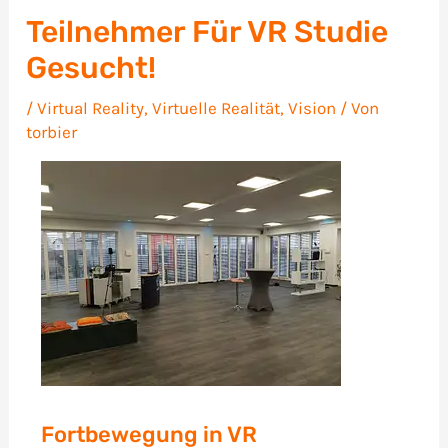
Teilnehmer Für VR Studie
Gesucht!
/
Virtual Reality
,
Virtuelle Realität
,
Vision
/ Von
torbier
Fortbewegung in VR