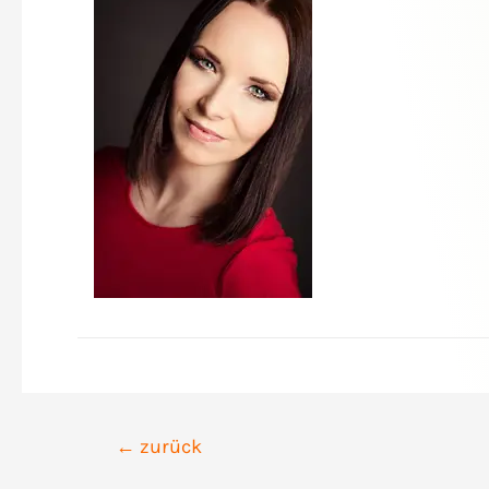
Beitrags-
←
zurück
Navigation