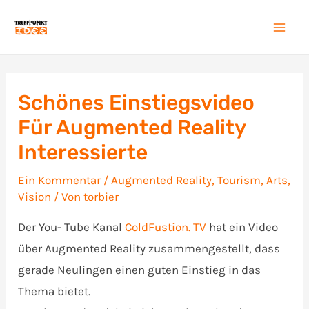
Zum
Inhalt
Mai
springen
Men
Schönes Einstiegsvideo
Für Augmented Reality
Interessierte
Ein Kommentar
/
Augmented Reality
,
Tourism, Arts
,
Vision
/ Von
torbier
Der You- Tube Kanal
ColdFustion. TV
hat ein Video
über Augmented Reality zusammengestellt, dass
gerade Neulingen einen guten Einstieg in das
Thema bietet.